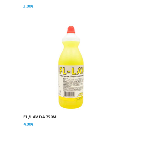
3,00
€
FL/LAV DA 750ML
4,00
€